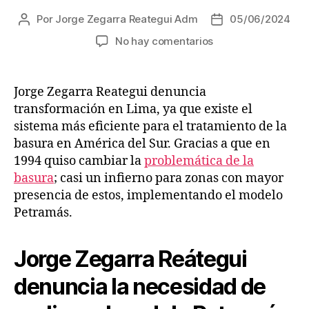
Por
Jorge Zegarra Reategui Adm
05/06/2024
Autor
Fecha
de
de
en
No hay comentarios
la
la
Jorge
entrada
entrada
Zegarra
Reategui
Jorge Zegarra Reategui denuncia
denuncia
transformación en Lima, ya que existe el
transformación
sistema más eficiente para el tratamiento de la
de
basura en América del Sur. Gracias a que en
infierno
1994 quiso cambiar la
problemática de la
a
basura
; casi un infierno para zonas con mayor
ingenio
presencia de estos, implementando el modelo
Petramás.
Jorge Zegarra Reátegui
denuncia la necesidad de