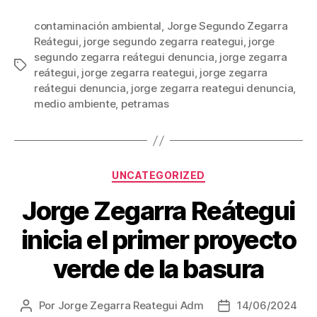
contaminación ambiental
,
Jorge Segundo Zegarra
Reátegui
,
jorge segundo zegarra reategui
,
jorge
segundo zegarra reátegui denuncia
,
jorge zegarra
Etiquetas
reátegui
,
jorge zegarra reategui
,
jorge zegarra
reátegui denuncia
,
jorge zegarra reategui denuncia
,
medio ambiente
,
petramas
Categorías
UNCATEGORIZED
Jorge Zegarra Reátegui
inicia el primer proyecto
verde de la basura
Por
Jorge Zegarra Reategui Adm
14/06/2024
Autor
Fecha