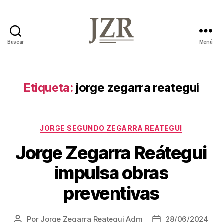
Buscar
Menú
Jorge
Zegarra
Reátegui
Etiqueta:
jorge zegarra reategui
Categorías
JORGE SEGUNDO ZEGARRA REATEGUI
Jorge Zegarra Reátegui
impulsa obras
preventivas
Por
Jorge Zegarra Reategui Adm
28/06/2024
Autor
Fecha