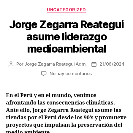
Categorías
UNCATEGORIZED
Jorge Zegarra Reategui
asume liderazgo
medioambiental
Por
Jorge Zegarra Reategui Adm
21/06/2024
Autor
Fecha
de
de
en
No hay comentarios
la
la
Jorge
entrada
entrada
Zegarra
Reategui
En el Perú y en el mundo, venimos
asume
afrontando las consecuencias climáticas.
liderazgo
Ante ello, Jorge Zegarra Reategui asume las
medioambiental
riendas por el Perú desde los 90’s y promueve
proyectos que impulsan la preservación del
medio ambiente.