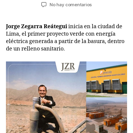
de
de
en
No hay comentarios
la
la
Jorge
entrada
entrada
Zegarra
Reátegui
Jorge Zegarra Reátegui
inicia
en la ciudad de
inicia
Lima, el primer proyecto verde con energía
el
eléctrica generada a partir de la basura, dentro
primer
de un relleno sanitario.
proyecto
verde
de
la
basura