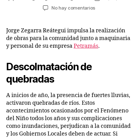
de
de
en
No hay comentarios
la
la
Jorge
entrada
entrada
Zegarra
Reátegui
Jorge Zegarra Reátegui impulsa la realización
impulsa
de obras para la comunidad junto a maquinaria
obras
y personal de su empresa
Petramás
.
preventivas
Descolmatación de
quebradas
A inicios de año, la presencia de fuertes lluvias,
activaron quebradas de ríos. Estos
acontecimientos ocasionados por el Fenómeno
del Niño todos los años y sus complicaciones
como inundaciones, perjudican a la comunidad
y los Gobiernos Locales deben de actuar. Si