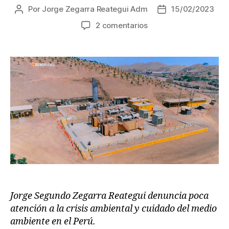
Por
Jorge Zegarra Reategui Adm
15/02/2023
Autor
Fecha
de
de
en
2 comentarios
la
la
Jorge
entrada
entrada
Segundo
Zegarra
Reategui
denuncia
lucha
contra
la
crisis
ambiental
Jorge Segundo Zegarra Reategui denuncia poca
atención a la crisis ambiental y cuidado del medio
ambiente en el Perú.