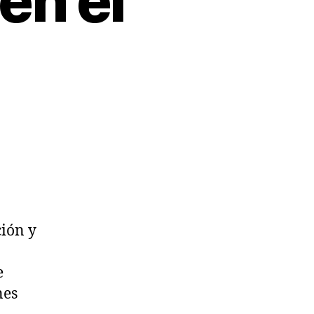
en el
ión y
e
nes