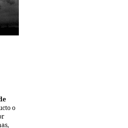
de
ucto o
or
nas,