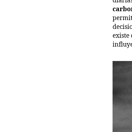
diaria
carbo
permit
decisi
existe
influy