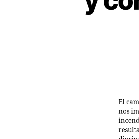
y có
El cam
nos im
incend
result