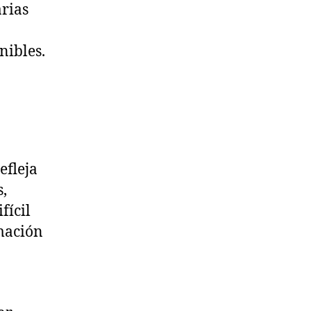
arias
nibles.
efleja
,
fícil
imación