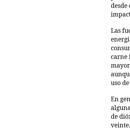
desde 
impact
Las fu
energí
consum
carne 
mayor 
aunque
uso de
En gen
alguna
de dió
veinte