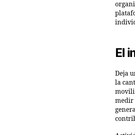
organi
plataf
indivi
El 
Deja u
la can
movili
medir 
genera
contri