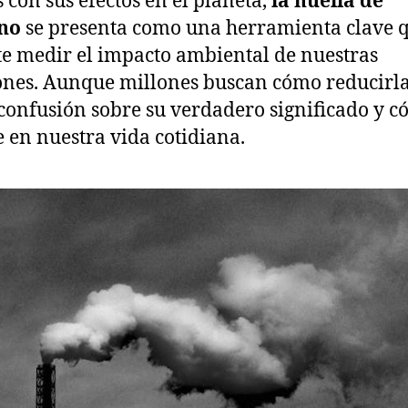
s con sus efectos en el planeta,
la huella de
el
no
se presenta como una herramienta clave 
planeta
e medir el impacto ambiental de nuestras
ones. Aunque millones buscan cómo reducirla
 confusión sobre su verdadero significado y 
e en nuestra vida cotidiana.