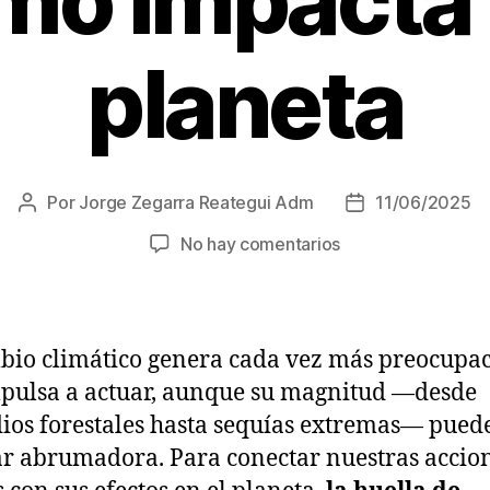
mo impacta 
planeta
Por
Jorge Zegarra Reategui Adm
11/06/2025
Autor
Fecha
de
de
en
No hay comentarios
la
la
Huella
entrada
entrada
de
carbono:
qué
bio climático genera cada vez más preocupac
es
pulsa a actuar, aunque su magnitud —desde
y
ios forestales hasta sequías extremas— pued
cómo
impacta
ar abrumadora. Para conectar nuestras accio
en