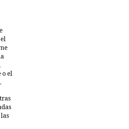
e
 el
ume
ia
,
 o el
.
tras
adas
 las