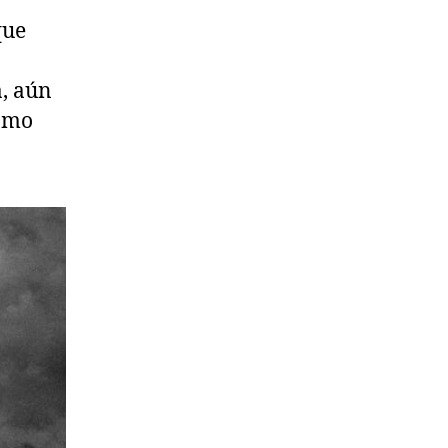
que
, aún
cómo