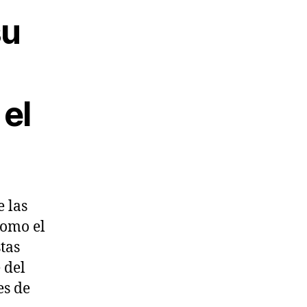
su
 el
 las
como el
tas
 del
es de