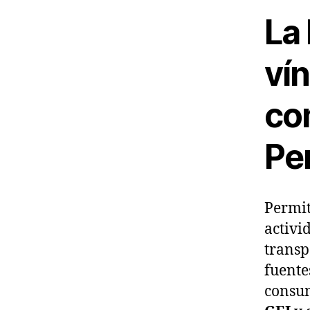
La 
vín
com
Pe
Permit
activi
transp
fuente
consum