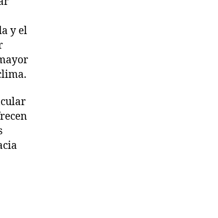
ar
a y el
r
 mayor
clima.
lcular
frecen
s
acia