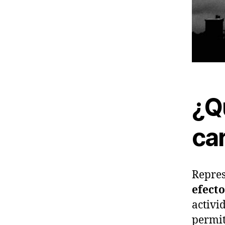
¿Qu
ca
Repres
efect
activi
permit