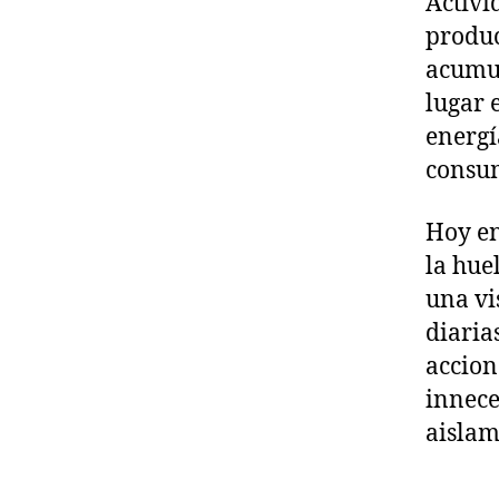
Activi
produc
acumul
lugar 
energí
consum
Hoy en
la hue
una vi
diaria
accion
innece
aislam