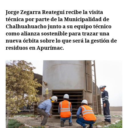
Jorge
entrada
entrada
Zegarra
Jorge Zegarra Reategui recibe la visita
Reategui
técnica por parte de la Municipalidad de
recibe
a
Chalhuahuacho junto a su equipo técnico
Municipalidad
como alianza sostenible para trazar una
de
nueva órbita sobre lo que será la gestión de
Challhuahuacho,
residuos en Apurímac.
una
alianza
sostenible