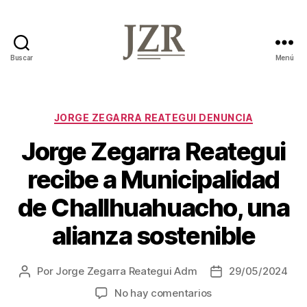
Buscar
Menú
Jorge
Zegarra
Reátegui
Categorías
JORGE ZEGARRA REATEGUI DENUNCIA
Jorge Zegarra Reategui
recibe a Municipalidad
de Challhuahuacho, una
alianza sostenible
Por
Jorge Zegarra Reategui Adm
29/05/2024
Autor
Fecha
de
de
en
No hay comentarios
la
la