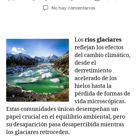
de
de
en
No hay comentarios
la
la
El
entrada
entrada
calentamiento
global
transforma
Los
ríos glaciares
el
reflejan los efectos
color
del cambio climático,
de
los
desde el
ríos
derretimiento
glaciares
acelerado de los
hielos hasta la
pérdida de formas de
vida microscópicas.
Estas comunidades únicas desempeñan un
papel crucial en el equilibrio ambiental, pero
su desaparición pasa desapercibida mientras
los glaciares retroceden.