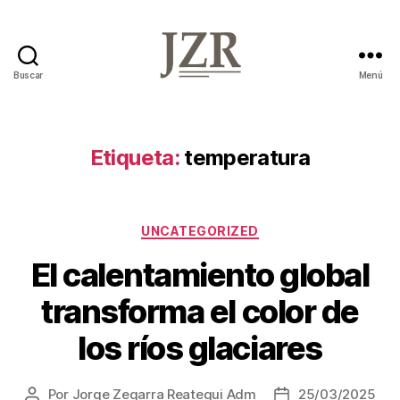
Buscar
Menú
Jorge
Zegarra
Reátegui
Etiqueta:
temperatura
Categorías
UNCATEGORIZED
El calentamiento global
transforma el color de
los ríos glaciares
Por
Jorge Zegarra Reategui Adm
25/03/2025
Autor
Fecha