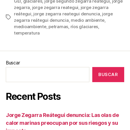
GEI
,
glaciares
,
jorge segundo zegarra reategui
,
jorge
zegarra
,
jorge zegarra reategui
,
jorge zegarra
reátegui
,
jorge zegarra reategui denuncia
,
jorge
Etiquetas
zegarra reátegui denuncia
,
medio ambiente
,
medioambiente
,
petramas
,
ríos glaciares
,
temperatura
Buscar
BUSCAR
Recent Posts
Jorge Zegarra Reátegui denuncia: Las olas de
calor marinas preocupan por sus riesgos y su