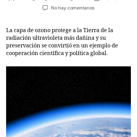
de
de
en
No hay comentarios
la
la
Capa
entrada
entrada
de
ozono:
La capa de ozono protege a la Tierra de la
la
radiación ultravioleta más dañina y su
clave
preservación se convirtió en un ejemplo de
está
cooperación científica y política global.
en
la
cooperación
científica