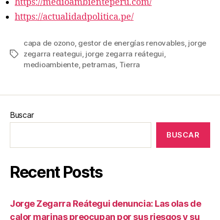
https://medioambienteperu.com/
https://actualidadpolitica.pe/
capa de ozono
,
gestor de energías renovables
,
jorge
zegarra reategui
,
jorge zegarra reátegui
,
Etiquetas
medioambiente
,
petramas
,
Tierra
Buscar
BUSCAR
Recent Posts
Jorge Zegarra Reátegui denuncia: Las olas de
calor marinas preocupan por sus riesgos y su