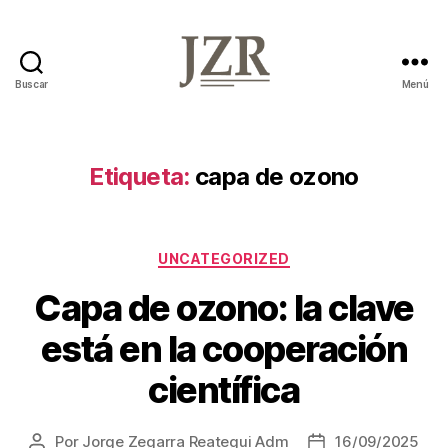
Buscar
Menú
Jorge
Zegarra
Reátegui
Etiqueta:
capa de ozono
Categorías
UNCATEGORIZED
Capa de ozono: la clave
está en la cooperación
científica
Por
Jorge Zegarra Reategui Adm
16/09/2025
Autor
Fecha