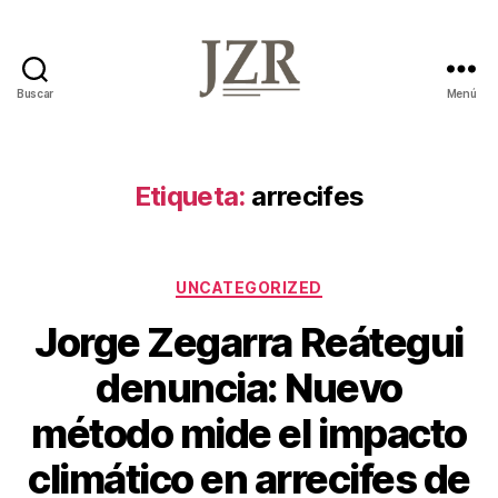
Buscar
Menú
Jorge
Zegarra
Reátegui
Etiqueta:
arrecifes
Categorías
UNCATEGORIZED
Jorge Zegarra Reátegui
denuncia: Nuevo
método mide el impacto
climático en arrecifes de