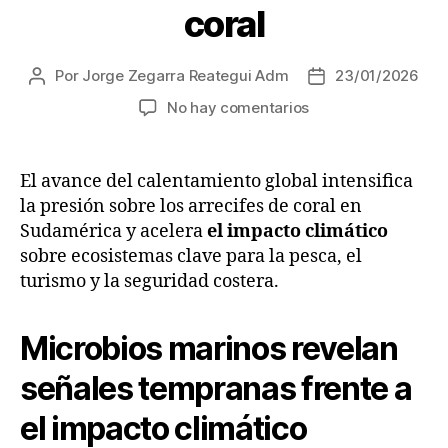
coral
Por
Jorge Zegarra Reategui Adm
23/01/2026
Autor
Fecha
de
de
en
No hay comentarios
la
la
Jorge
entrada
entrada
Zegarra
Reátegui
El avance del calentamiento global intensifica
denuncia:
la presión sobre los arrecifes de coral en
Nuevo
Sudamérica y acelera
el impacto climático
método
sobre ecosistemas clave para la pesca, el
mide
turismo y la seguridad costera.
el
impacto
climático
Microbios marinos revelan
en
arrecifes
señales tempranas frente a
de
coral
el impacto climático