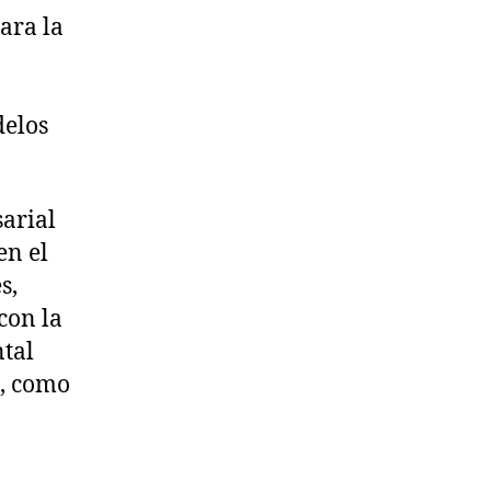
ara la
delos
arial
en el
s,
con la
tal
s, como