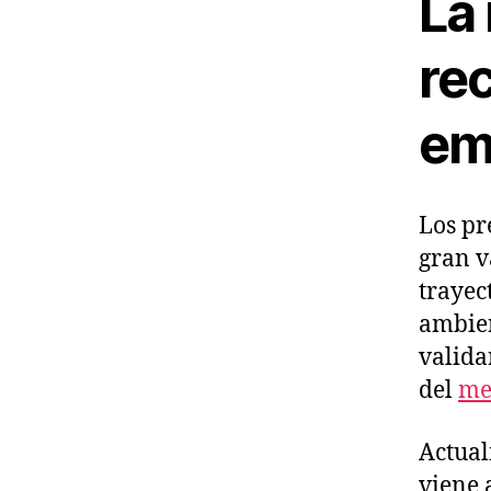
La
re
em
Los pr
gran v
trayec
ambien
valida
del
me
Actual
viene 