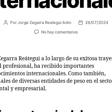
nternacional
Por
Jorge Zegarra Reategui Adm
26/07/2024
Autor
Fecha
de
de
en
No hay comentarios
la
la
Reconocimientos
entrada
entrada
internacionales
Zegarra Reátegui a lo largo de su exitosa traye
il profesional, ha recibido importantes
cimientos internacionales. Como también,
ales de diversas entidades de peso en el secto
tal y empresarial.