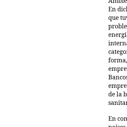
Ambien
En dic
que t
proble
energí
intern
catego
forma,
empres
Bancos
empres
de la 
sanita
En con