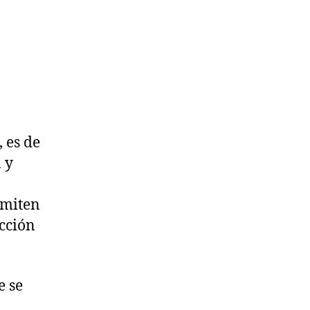
 es de
 y
rmiten
ección
e se