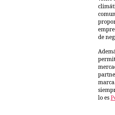
climát
comuni
propor
empres
de neg
Además
permit
mercad
partne
marca.
siempr
lo es
P