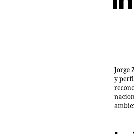
i
Jorge 
y perf
recono
nacion
ambien