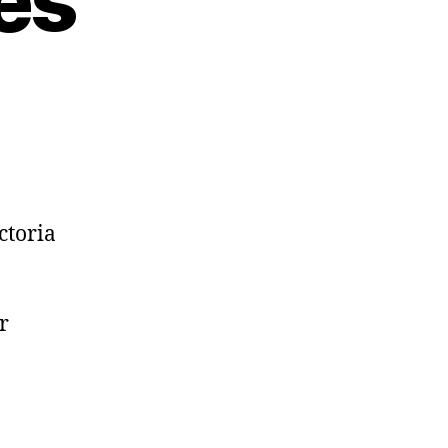
es
ctoria
r