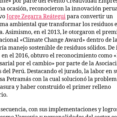
te» por parte del evento Creatividad Empres
ha ocasión, reconocieron la innovación peru
uvo
Jorge Zegarra Reátegui
para convertir un
ma ambiental que transformar los residuos 
a. Asimismo, en el 2013, le otorgaron el prem
acional «Climate Change Award» dentro de l
ría manejo sostenible de residuos sólidos. De 
 en el 2016, obtuvo el reconocimiento como 
arial por el cambio» por parte de la Asociac
 del Perú. Destacando el jurado, la labor en s
a Petramás con la cual solucionó la problem
basura y haber construido el primer relleno
rio.
secuencia, con sus implementaciones y logro