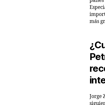
países
Especi
import
más gr
¿Cu
Pet
rec
int
Jorge 
siguie