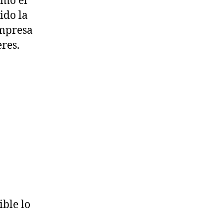
omo el
ido la
empresa
res.
ible lo