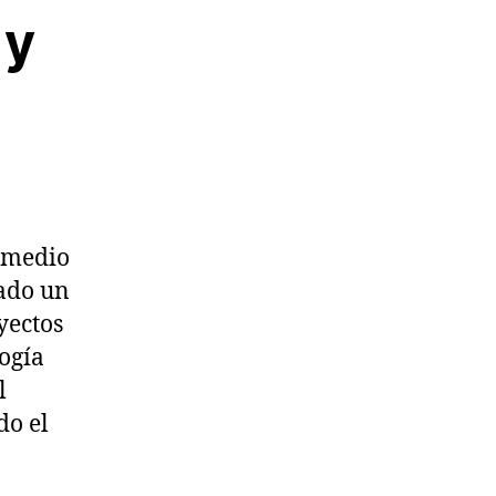
 y
l medio
ado un
yectos
ogía
l
do el