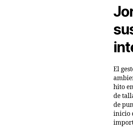
Jo
su
in
El ges
ambien
hito e
de tal
de pun
inicio
import