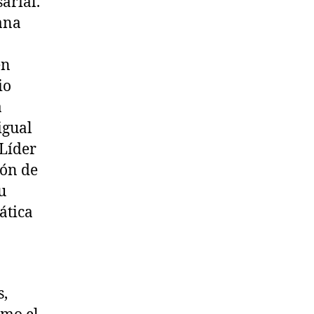
arial.
ana
en
io
a
igual
«Líder
ión de
u
ática
s,