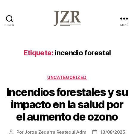
Buscar
Menú
Jorge
Zegarra
Reátegui
Etiqueta:
incendio forestal
Categorías
UNCATEGORIZED
Incendios forestales y su
impacto en la salud por
el aumento de ozono
Por
Jorge Zegarra Reategui Adm
13/08/2025
Autor
Fecha