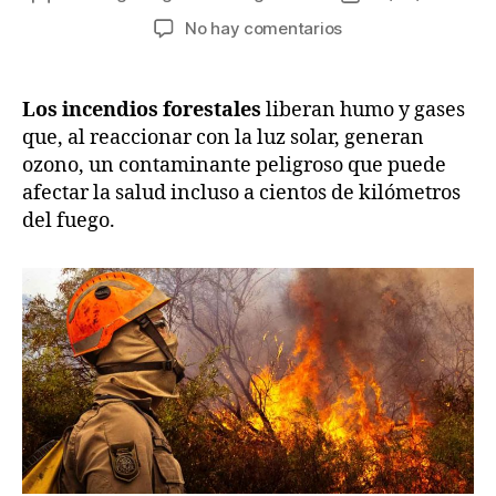
de
de
en
No hay comentarios
la
la
Incendios
entrada
entrada
forestales
y
Los incendios forestales
liberan humo y gases
su
que, al reaccionar con la luz solar, generan
impacto
ozono, un contaminante peligroso que puede
en
afectar la salud incluso a cientos de kilómetros
la
del fuego.
salud
por
el
aumento
de
ozono